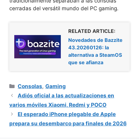
tradicionalmente separaban a las consolas
cerradas del versátil mundo del PC gaming.
RELATED ARTICLE:
Novedades de Bazzite
43.20260126: la
alternativa a SteamOS
que se afianza
Categorías
Consolas
,
Gaming
Adiós oficial a las actualizaciones en
varios móviles Xiaomi, Redmi y POCO
El esperado iPhone plegable de Apple
prepara su desembarco para finales de 2026