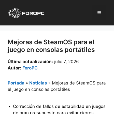
Saltar
al
Menú
contenido
Mejoras de SteamOS para el
juego en consolas portátiles
Última actualización:
julio 7, 2026
Autor:
ForoPC
Portada
»
Noticias
»
Mejoras de SteamOS para
el juego en consolas portátiles
Corrección de fallos de estabilidad en juegos
de gran presupuesto para evitar cierres