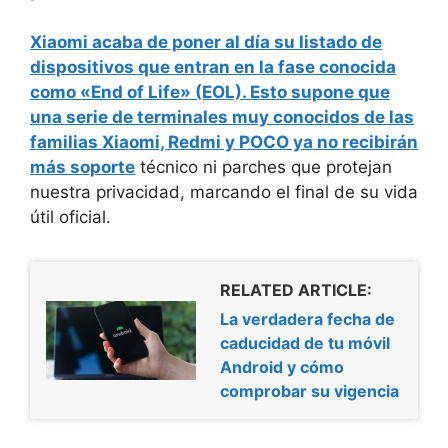
Xiaomi acaba de poner al día su listado de
dispositivos que entran en la fase conocida
como «End of Life» (EOL). Esto supone que
una serie de terminales muy conocidos de las
familias
Xiaomi, Redmi y POCO ya no recibirán
más soporte
técnico ni parches que protejan
nuestra privacidad, marcando el final de su vida
útil oficial.
RELATED ARTICLE:
La verdadera fecha de
caducidad de tu móvil
Android y cómo
comprobar su vigencia