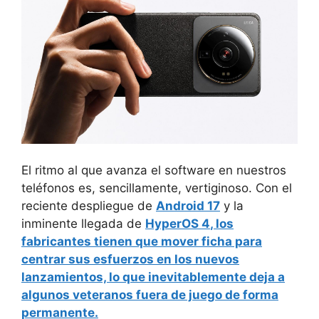
El ritmo al que avanza el software en nuestros
teléfonos es, sencillamente, vertiginoso. Con el
reciente despliegue de
Android 17
y la
inminente llegada de
HyperOS 4
, los
fabricantes tienen que mover ficha para
centrar sus esfuerzos en los nuevos
lanzamientos, lo que inevitablemente deja a
algunos veteranos fuera de juego de forma
permanente.