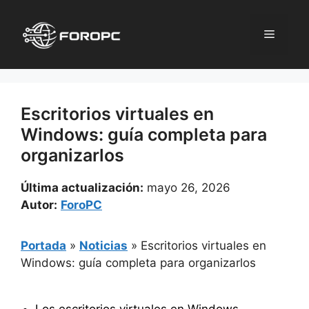
Saltar
al
Menú
contenido
Escritorios virtuales en
Windows: guía completa para
organizarlos
Última actualización:
mayo 26, 2026
Autor:
ForoPC
Portada
»
Noticias
»
Escritorios virtuales en
Windows: guía completa para organizarlos
Los escritorios virtuales en Windows