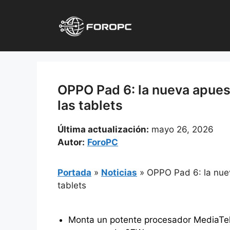
Saltar
al
contenido
OPPO Pad 6: la nueva apuest
las tablets
Última actualización:
mayo 26, 2026
Autor:
ForoPC
Portada
»
Noticias
»
OPPO Pad 6: la nuev
tablets
Monta un potente procesador MediaTe