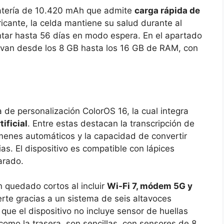
batería de 10.420 mAh que admite
carga rápida de
ricante, la celda mantiene su salud durante al
ar hasta 56 días en modo espera. En el apartado
 van desde los 8 GB hasta los 16 GB de RAM, con
 de personalización ColorOS 16, la cual integra
ificial
. Entre estas destacan la transcripción de
úmenes automáticos y la capacidad de convertir
as. El dispositivo es compatible con lápices
arado.
n quedado cortos al incluir
Wi-Fi 7, módem 5G y
uerte gracias a un sistema de seis altavoces
ue el dispositivo no incluye sensor de huellas
 como la trasera, son sencillas, con sensores de 8