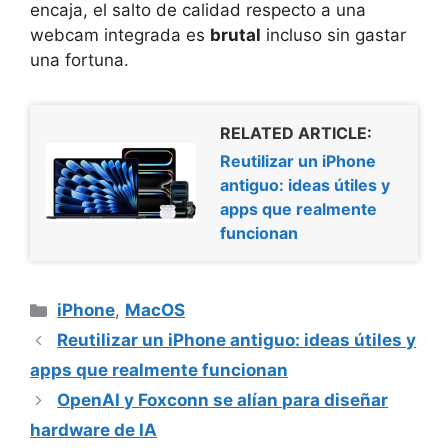
encaja, el salto de calidad respecto a una
webcam integrada es
brutal
incluso sin gastar
una fortuna.
RELATED ARTICLE:
Reutilizar un iPhone
antiguo: ideas útiles y
apps que realmente
funcionan
Categorías
iPhone
,
MacOS
Reutilizar un iPhone antiguo: ideas útiles y
apps que realmente funcionan
OpenAI y Foxconn se alían para diseñar
hardware de IA