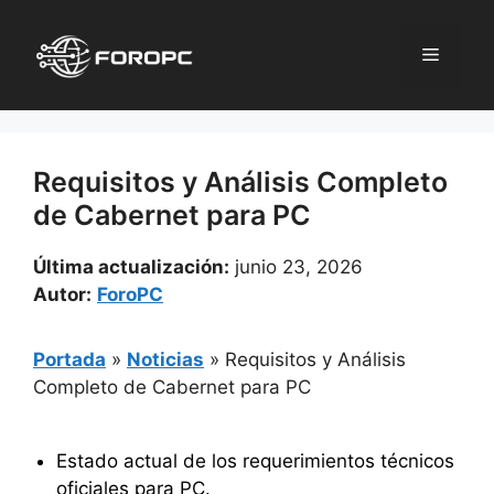
Saltar
al
Menú
contenido
Requisitos y Análisis Completo
de Cabernet para PC
Última actualización:
junio 23, 2026
Autor:
ForoPC
Portada
»
Noticias
»
Requisitos y Análisis
Completo de Cabernet para PC
Estado actual de los requerimientos técnicos
oficiales para PC.