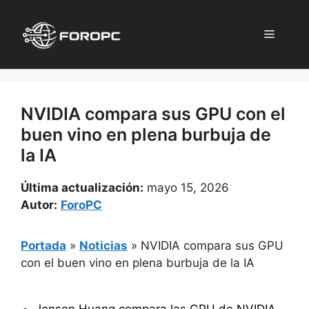
Saltar
al
Menú
contenido
NVIDIA compara sus GPU con el
buen vino en plena burbuja de
la IA
Última actualización:
mayo 15, 2026
Autor:
ForoPC
Portada
»
Noticias
»
NVIDIA compara sus GPU
con el buen vino en plena burbuja de la IA
Jensen Huang compara las GPU de NVIDIA