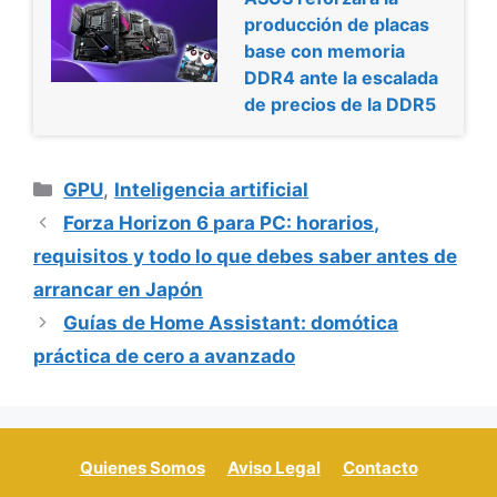
producción de placas
base con memoria
DDR4 ante la escalada
de precios de la DDR5
Categorías
GPU
,
Inteligencia artificial
Forza Horizon 6 para PC: horarios,
requisitos y todo lo que debes saber antes de
arrancar en Japón
Guías de Home Assistant: domótica
práctica de cero a avanzado
Quienes Somos
Aviso Legal
Contacto