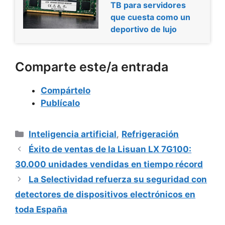
TB para servidores
que cuesta como un
deportivo de lujo
Comparte este/a entrada
Compártelo
Publícalo
Categorías
Inteligencia artificial
,
Refrigeración
Éxito de ventas de la Lisuan LX 7G100:
30.000 unidades vendidas en tiempo récord
La Selectividad refuerza su seguridad con
detectores de dispositivos electrónicos en
toda España