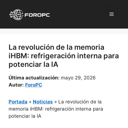
Saltar
al
Menú
contenido
La revolución de la memoria
iHBM: refrigeración interna para
potenciar la IA
Última actualización:
mayo 29, 2026
Autor:
ForoPC
Portada
»
Noticias
»
La revolución de la
memoria iHBM: refrigeración interna para
potenciar la IA