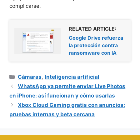
complicarse.
RELATED ARTICLE:
Google Drive refuerza
la protección contra
ransomware con IA
Categorías
Cámaras
,
Inteligencia artificial
WhatsApp ya permite enviar Live Photos
en iPhone: así funcionan y cómo usarlas
Xbox Cloud Gaming gratis con anuncios:
pruebas internas y beta cercana