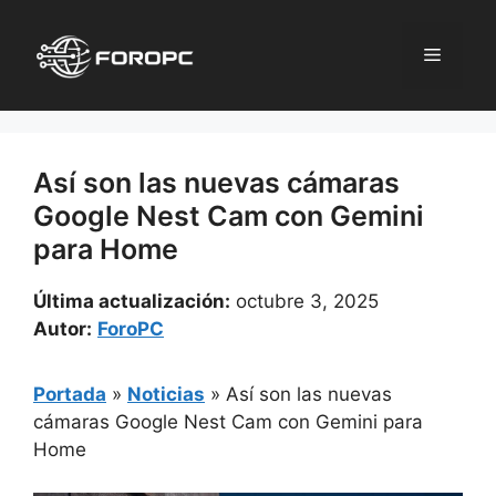
Saltar
al
Menú
contenido
Así son las nuevas cámaras
Google Nest Cam con Gemini
para Home
Última actualización:
octubre 3, 2025
Autor:
ForoPC
Portada
»
Noticias
»
Así son las nuevas
cámaras Google Nest Cam con Gemini para
Home