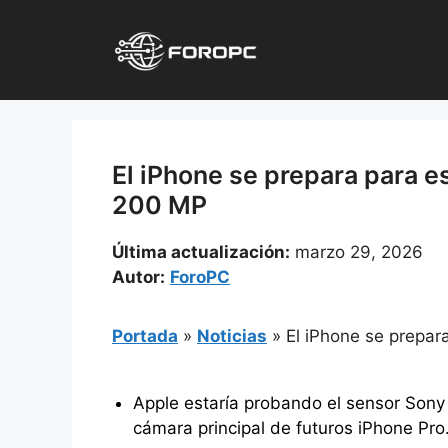
Saltar
al
contenido
El iPhone se prepara para e
200 MP
Última actualización:
marzo 29, 2026
Autor:
ForoPC
Portada
»
Noticias
»
El iPhone se prepar
Apple estaría probando el sensor Son
cámara principal de futuros iPhone Pro