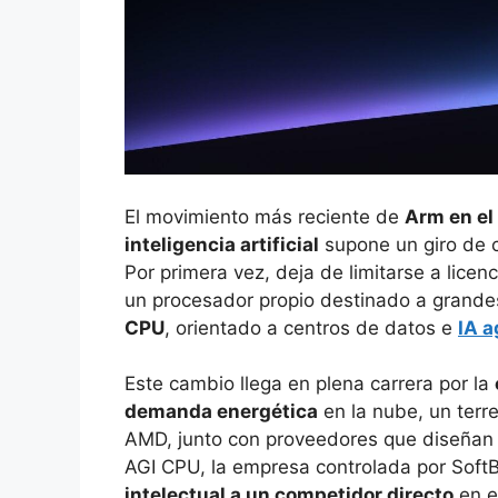
El movimiento más reciente de
Arm en el
inteligencia artificial
supone un giro de c
Por primera vez, deja de limitarse a lice
un procesador propio destinado a grandes
CPU
, orientado a centros de datos e
IA a
Este cambio llega en plena carrera por la
demanda energética
en la nube, un terr
AMD, junto con proveedores que diseñan s
AGI CPU, la empresa controlada por Sof
intelectual a un competidor directo
en e