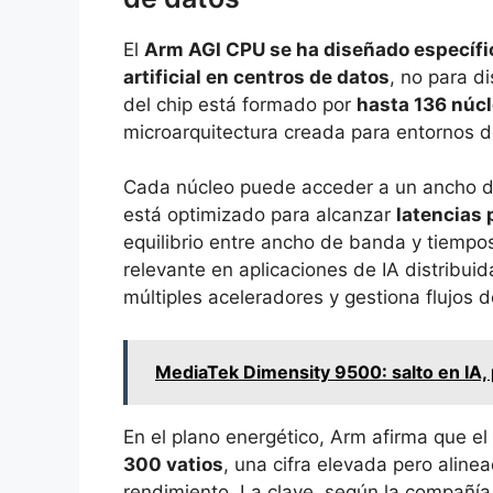
El
Arm AGI CPU se ha diseñado específic
artificial en centros de datos
, no para d
del chip está formado por
hasta 136 núc
microarquitectura creada para entornos d
Cada núcleo puede acceder a un ancho
está optimizado para alcanzar
latencias
equilibrio entre ancho de banda y tiemp
relevante en aplicaciones de IA distribu
múltiples aceleradores y gestiona flujos
MediaTek Dimensity 9500: salto en IA, 
En el plano energético, Arm afirma que e
300 vatios
, una cifra elevada pero aline
rendimiento. La clave, según la compañía,