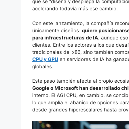
que se “diseña y despliega la computación
acelerando todavía más ese cambio.
Con este lanzamiento, la compañía recono
únicamente diseños:
quiere posicionars
para infraestructuras de IA
, aunque eso
clientes. Entre los actores a los que desa
tradicionales del x86, sino también com
CPU y GPU
en servidores de IA ha ganad
globales.
Este paso también afecta al propio ecos
Google o Microsoft han desarrollado ch
interno. El AGI CPU, en cambio, se conci
lo que amplía el abanico de opciones par
desde grandes hiperescalares hasta prov