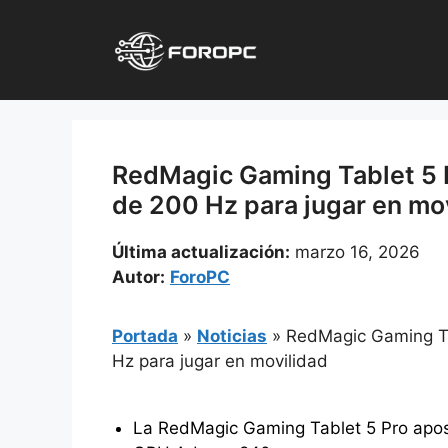
Saltar
al
contenido
RedMagic Gaming Tablet 5 P
de 200 Hz para jugar en mo
Última actualización:
marzo 16, 2026
Autor:
ForoPC
Portada
»
Noticias
»
RedMagic Gaming Ta
Hz para jugar en movilidad
La RedMagic Gaming Tablet 5 Pro apost