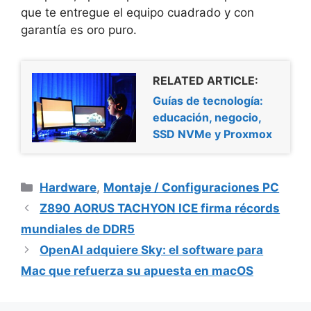
que te entregue el equipo cuadrado y con
garantía es oro puro.
RELATED ARTICLE:
Guías de tecnología:
educación, negocio,
SSD NVMe y Proxmox
Categorías
Hardware
,
Montaje / Configuraciones PC
Z890 AORUS TACHYON ICE firma récords
mundiales de DDR5
OpenAI adquiere Sky: el software para
Mac que refuerza su apuesta en macOS