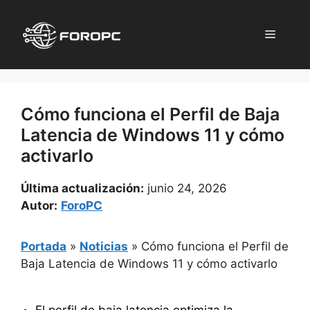
Saltar
al
Menú
contenido
Cómo funciona el Perfil de Baja
Latencia de Windows 11 y cómo
activarlo
Última actualización:
junio 24, 2026
Autor:
ForoPC
Portada
»
Noticias
»
Cómo funciona el Perfil de
Baja Latencia de Windows 11 y cómo activarlo
El perfil de baja latencia optimiza la