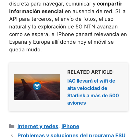
discreta para navegar, comunicar y
compartir
información esencial
en ausencia de red. Si la
API para terceros, el envío de fotos, el uso
natural y la exploración de 5G NTN avanzan
como se espera, el iPhone ganará relevancia en
España y Europa allí donde hoy el móvil se
queda mudo.
RELATED ARTICLE:
IAG llevará el wifi de
alta velocidad de
Starlink a más de 500
aviones
Categorías
Internet y redes
,
iPhone
Problemas y soluciones del programa ESU