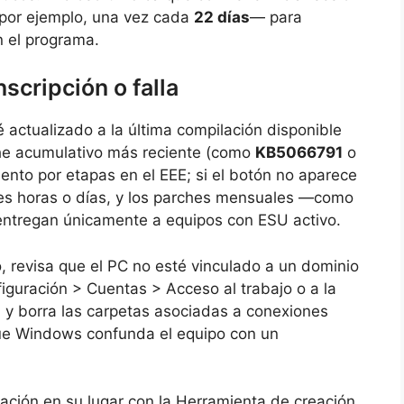
por ejemplo, una vez cada
22 días
— para
n el programa.
nscripción o falla
 actualizado a la última compilación disponible
he acumulativo más reciente (como
KB5066791
o
iento por etapas en el EEE; si el botón no aparece
ntes horas o días, y los parches mensuales —como
ntregan únicamente a equipos con ESU activo.
co, revisa que el PC no esté vinculado a un dominio
iguración > Cuentas > Acceso al trabajo o a la
al y borra las carpetas asociadas a conexiones
 que Windows confunda el equipo con un
lación en su lugar con la Herramienta de creación