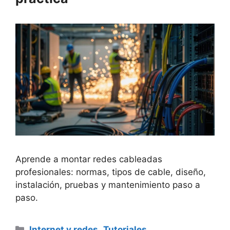
Aprende a montar redes cableadas
profesionales: normas, tipos de cable, diseño,
instalación, pruebas y mantenimiento paso a
paso.
Categorías
Internet y redes
,
Tutoriales