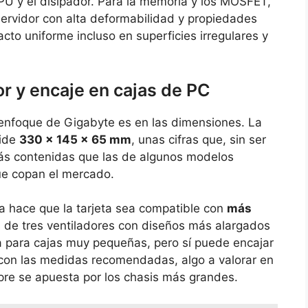
GPU y el disipador. Para la memoria y los MOSFET,
servidor con alta deformabilidad y propiedades
cto uniforme incluso en superficies irregulares y
r y encaje en cajas de PC
enfoque de Gigabyte es en las dimensiones. La
mide
330 x 145 x 65 mm
, unas cifras que, sin ser
s contenidas que las de algunos modelos
ue copan el mercado.
ura hace que la tarjeta sea compatible con
más
 de tres ventiladores con diseños más alargados
a para cajas muy pequeñas, pero sí puede encajar
con las medidas recomendadas, algo a valorar en
re se apuesta por los chasis más grandes.