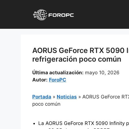
Saltar
al
contenido
AORUS GeForce RTX 5090 Inf
refrigeración poco común
Última actualización:
mayo 10, 2026
Autor:
ForoPC
Portada
»
Noticias
»
AORUS GeForce RTX 5
poco común
La AORUS GeForce RTX 5090 Infinity pa