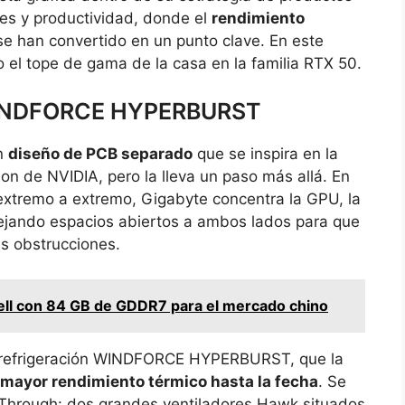
tes y productividad, donde el
rendimiento
e han convertido en un punto clave. En este
o el tope de gama de la casa en la familia RTX 50.
WINDFORCE HYPERBURST
un
diseño de PCB separado
que se inspira en la
ion de NVIDIA, pero la lleva un paso más allá. En
 extremo a extremo, Gigabyte concentra la GPU, la
ejando espacios abiertos a ambos lados para que
tas obstrucciones.
ell con 84 GB de GDDR7 para el mercado chino
e refrigeración WINDFORCE HYPERBURST, que la
mayor rendimiento térmico hasta la fecha
. Se
Through: dos grandes ventiladores Hawk situados