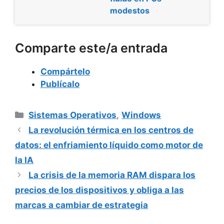
modestos
Comparte este/a entrada
Compártelo
Publícalo
Categorías
Sistemas Operativos
,
Windows
La revolución térmica en los centros de
datos: el enfriamiento líquido como motor de
la IA
La crisis de la memoria RAM dispara los
precios de los dispositivos y obliga a las
marcas a cambiar de estrategia