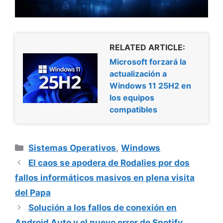
RELATED ARTICLE:
Microsoft forzará la
actualización a
Windows 11 25H2 en
los equipos
compatibles
Categorías
Sistemas Operativos
,
Windows
El caos se apodera de Rodalies por dos
fallos informáticos masivos en plena visita
del Papa
Solución a los fallos de conexión en
Android Auto y el nuevo error de Spotify