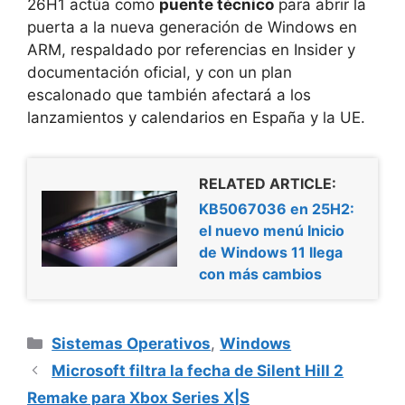
26H1 actúa como
puente técnico
para abrir la
puerta a la nueva generación de Windows en
ARM, respaldado por referencias en Insider y
documentación oficial, y con un plan
escalonado que también afectará a los
lanzamientos y calendarios en España y la UE.
RELATED ARTICLE:
KB5067036 en 25H2:
el nuevo menú Inicio
de Windows 11 llega
con más cambios
Categorías
Sistemas Operativos
,
Windows
Microsoft filtra la fecha de Silent Hill 2
Remake para Xbox Series X|S