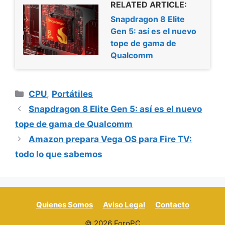
RELATED ARTICLE:
Snapdragon 8 Elite
Gen 5: así es el nuevo
tope de gama de
Qualcomm
Categorías
CPU
,
Portátiles
Snapdragon 8 Elite Gen 5: así es el nuevo
tope de gama de Qualcomm
Amazon prepara Vega OS para Fire TV:
todo lo que sabemos
Quienes Somos
Aviso Legal
Contacto
© 2026 ForoPC