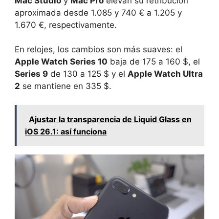
Mac Studio
y
Mac Pro
elevan su retribución
aproximada desde 1.085 y 740 € a 1.205 y
1.670 €, respectivamente.
En relojes, los cambios son más suaves: el
Apple Watch Series 10
baja de 175 a 160 $, el
Series 9
de 130 a 125 $ y el
Apple Watch Ultra
2
se mantiene en 335 $.
Ajustar la transparencia de Liquid Glass en
iOS 26.1: así funciona