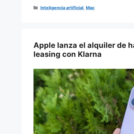
Categorías
Inteligencia artificial
,
Mac
Apple lanza el alquiler de 
leasing con Klarna