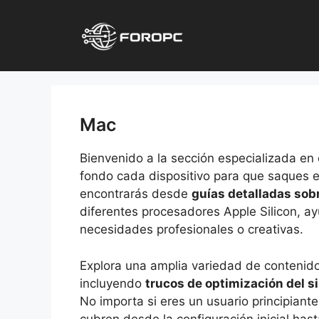
Saltar
al
contenido
Mac
Bienvenido a la sección especializada en
fondo cada dispositivo para que saques e
encontrarás desde
guías detalladas so
diferentes procesadores Apple Silicon, ay
necesidades profesionales o creativas.
Explora una amplia variedad de contenido
incluyendo
trucos de optimización del s
No importa si eres un usuario principiant
cubren desde la configuración inicial has