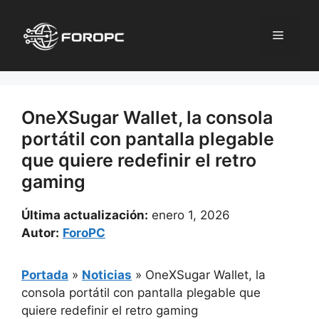
Saltar
al
Menú
contenido
OneXSugar Wallet, la consola
portátil con pantalla plegable
que quiere redefinir el retro
gaming
Última actualización:
enero 1, 2026
Autor:
ForoPC
Portada
»
Noticias
»
OneXSugar Wallet, la
consola portátil con pantalla plegable que
quiere redefinir el retro gaming