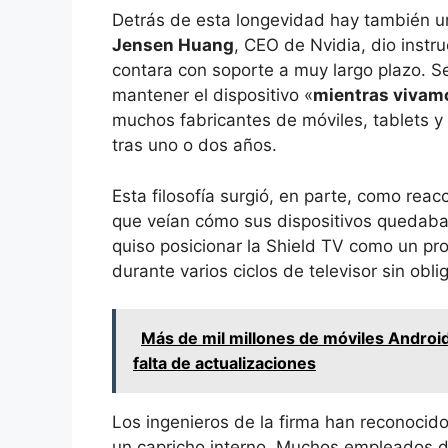
Detrás de esta longevidad hay también un
Jensen Huang
, CEO de Nvidia, dio instr
contara con soporte a muy largo plazo. S
mantener el dispositivo «
mientras vivam
muchos fabricantes de móviles, tablets y 
tras uno o dos años.
Esta filosofía surgió, en parte, como reac
que veían cómo sus dispositivos quedaban
quiso posicionar la Shield TV como un p
durante varios ciclos de televisor sin obl
Más de mil millones de móviles Androi
falta de actualizaciones
Los ingenieros de la firma han reconocid
un capricho interno. Muchos empleados de