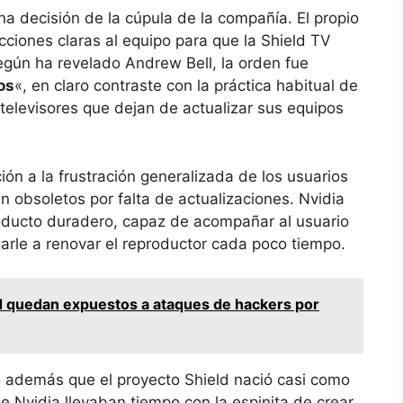
a decisión de la cúpula de la compañía. El propio
ucciones claras al equipo para que la Shield TV
egún ha revelado Andrew Bell, la orden fue
os
«, en claro contraste con la práctica habitual de
televisores que dejan de actualizar sus equipos
ción a la frustración generalizada de los usuarios
 obsoletos por falta de actualizaciones. Nvidia
roducto duradero, capaz de acompañar al usuario
igarle a renovar el reproductor cada poco tiempo.
d quedan expuestos a ataques de hackers por
o además que el proyecto Shield nació casi como
 Nvidia llevaban tiempo con la espinita de crear