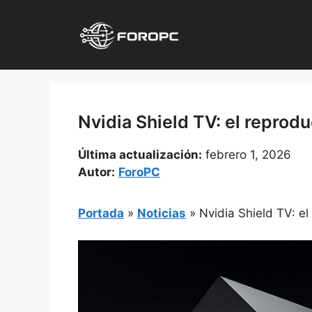
Saltar
al
contenido
Nvidia Shield TV: el reprodu
Última actualización:
febrero 1, 2026
Autor:
ForoPC
Portada
»
Noticias
»
Nvidia Shield TV: el