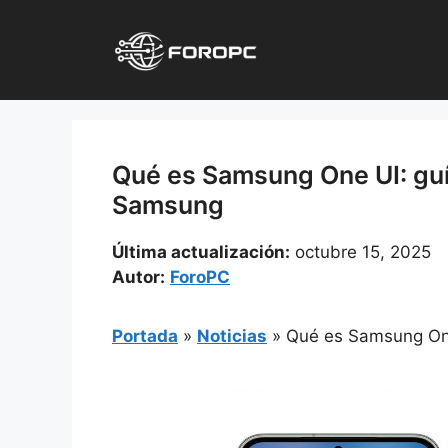
Saltar
al
contenido
Qué es Samsung One UI: guí
Samsung
Última actualización:
octubre 15, 2025
Autor:
ForoPC
Portada
»
Noticias
»
Qué es Samsung One