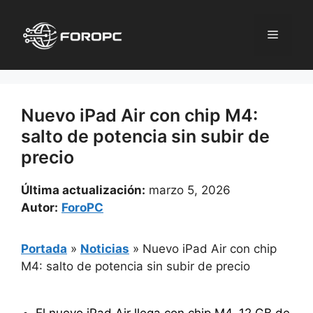
Saltar
al
Menú
contenido
Nuevo iPad Air con chip M4:
salto de potencia sin subir de
precio
Última actualización:
marzo 5, 2026
Autor:
ForoPC
Portada
»
Noticias
»
Nuevo iPad Air con chip
M4: salto de potencia sin subir de precio
El nuevo iPad Air llega con chip M4, 12 GB de