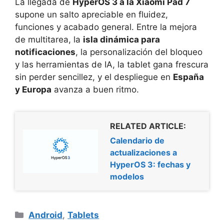
La llegada de
HyperOS 3 a la Xiaomi Pad 7
supone un salto apreciable en fluidez,
funciones y acabado general. Entre la mejora
de multitarea, la
isla dinámica para
notificaciones
, la personalización del bloqueo
y las herramientas de IA, la tablet gana frescura
sin perder sencillez, y el despliegue en
España
y Europa
avanza a buen ritmo.
RELATED ARTICLE:
Calendario de
actualizaciones a
HyperOS 3: fechas y
modelos
Categorías
Android
,
Tablets