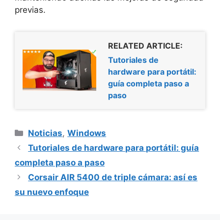
previas.
RELATED ARTICLE:
Tutoriales de
hardware para portátil:
guía completa paso a
paso
Categorías
Noticias
,
Windows
Tutoriales de hardware para portátil: guía
completa paso a paso
Corsair AIR 5400 de triple cámara: así es
su nuevo enfoque