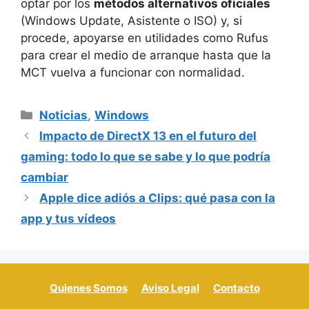
optar por los
métodos alternativos oficiales
(Windows Update, Asistente o ISO) y, si
procede, apoyarse en utilidades como Rufus
para crear el medio de arranque hasta que la
MCT vuelva a funcionar con normalidad.
Categorías
Noticias
,
Windows
Impacto de DirectX 13 en el futuro del
gaming: todo lo que se sabe y lo que podría
cambiar
Apple dice adiós a Clips: qué pasa con la
app y tus vídeos
Quienes Somos
Aviso Legal
Contacto