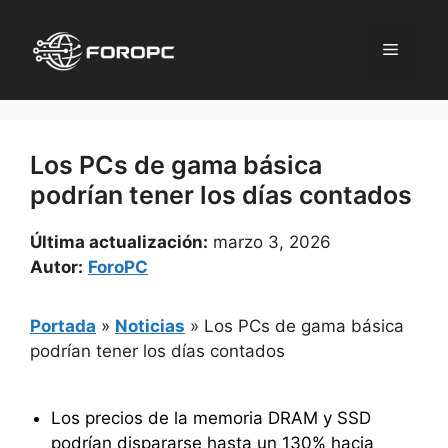
Saltar
al
Menú
contenido
Los PCs de gama básica
podrían tener los días contados
Última actualización:
marzo 3, 2026
Autor:
ForoPC
Portada
»
Noticias
»
Los PCs de gama básica
podrían tener los días contados
Los precios de la memoria DRAM y SSD
podrían dispararse hasta un 130% hacia