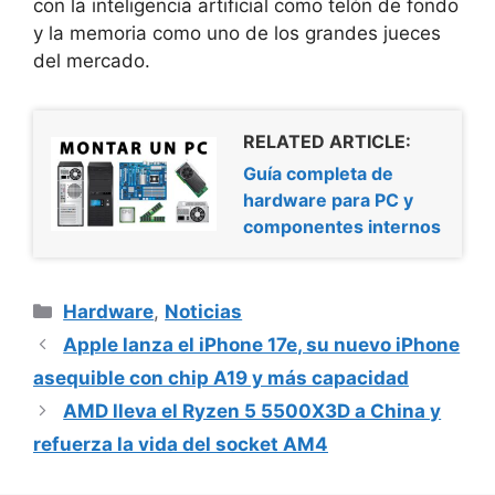
con la inteligencia artificial como telón de fondo
y la memoria como uno de los grandes jueces
del mercado.
RELATED ARTICLE:
Guía completa de
hardware para PC y
componentes internos
Categorías
Hardware
,
Noticias
Apple lanza el iPhone 17e, su nuevo iPhone
asequible con chip A19 y más capacidad
AMD lleva el Ryzen 5 5500X3D a China y
refuerza la vida del socket AM4