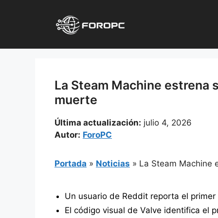
Saltar
al
contenido
La Steam Machine estrena su 
muerte
Última actualización:
julio 4, 2026
Autor:
ForoPC
Portada
»
Noticias
»
La Steam Machine es
Un usuario de Reddit reporta el primer 
El código visual de Valve identifica el