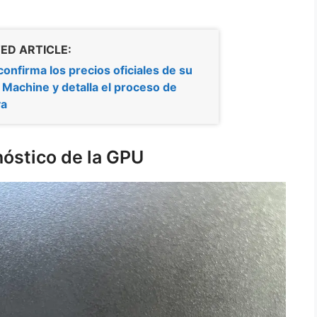
ED ARTICLE:
confirma los precios oficiales de su
Machine y detalla el proceso de
va
nóstico de la GPU