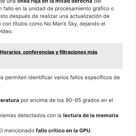
n de una
línea roja en la mitad derecha
del
n fallo en la unidad de procesamiento gráfico o
sto después de realizar una actualización de
o con títulos como No Man’s Sky, dejando el
vídeo.
orarios, conferencias y filtraciones más
a permiten identificar varios fallos específicos de
eratura
por encima de los 90-95 grados en el
oblemas detectados con la
lectura de la memoria
 El mencionado
fallo crítico en la GPU
.