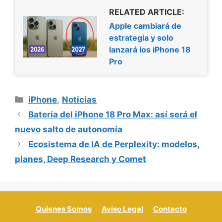
RELATED ARTICLE:
Apple cambiará de
estrategia y solo
lanzará los iPhone 18
Pro
Categorías
iPhone
,
Noticias
Batería del iPhone 18 Pro Max: así será el
nuevo salto de autonomía
Ecosistema de IA de Perplexity: modelos,
planes, Deep Research y Comet
Quienes Somos
Aviso Legal
Contacto