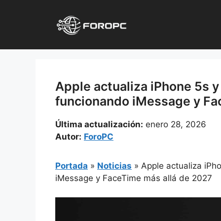
Saltar
al
contenido
Apple actualiza iPhone 5s y
funcionando iMessage y Fa
Última actualización:
enero 28, 2026
Autor:
ForoPC
Portada
»
Noticias
»
Apple actualiza iPh
iMessage y FaceTime más allá de 2027