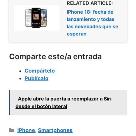
RELATED ARTICLE:
iPhone 18: fecha de
lanzamiento y todas
las novedades que se
esperan
Comparte este/a entrada
Compártelo
Publícalo
Apple abre la puerta a reemplazar a Siri
desde el botón lateral
Categorías
iPhone
,
Smartphones