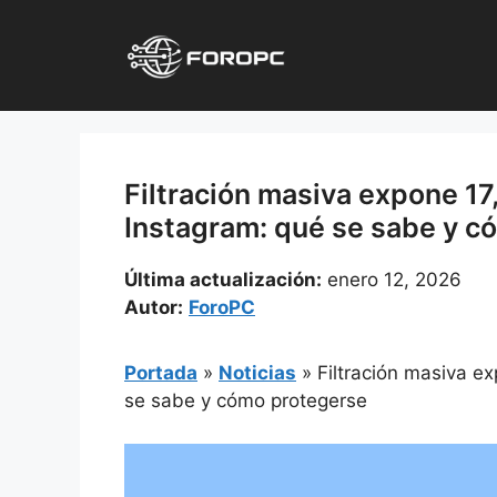
Saltar
al
contenido
Filtración masiva expone 17
Instagram: qué se sabe y c
Última actualización:
enero 12, 2026
Autor:
ForoPC
Portada
»
Noticias
»
Filtración masiva e
se sabe y cómo protegerse