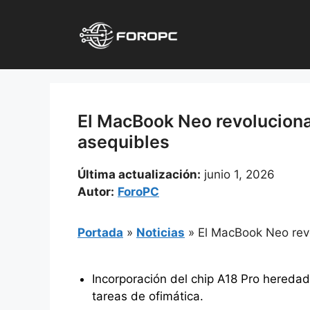
Saltar
al
contenido
El MacBook Neo revoluciona 
asequibles
Última actualización:
junio 1, 2026
Autor:
ForoPC
Portada
»
Noticias
»
El MacBook Neo revo
Incorporación del chip A18 Pro heredad
tareas de ofimática.