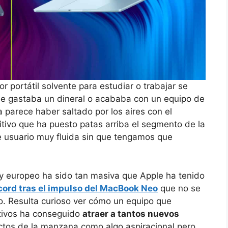
 portátil solvente para estudiar o trabajar se
se gastaba un dineral o acababa con un equipo de
a parece haber saltado por los aires con el
itivo que ha puesto patas arriba el segmento de la
e usuario muy fluida sin que tengamos que
 y europeo ha sido tan masiva que Apple ha tenido
ord tras el impulso del MacBook Neo
que no se
. Resulta curioso ver cómo un equipo que
tivos ha conseguido
atraer a tantos nuevos
ctos de la manzana como algo aspiracional pero