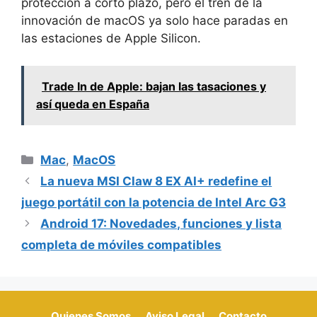
protección a corto plazo, pero el tren de la
innovación de macOS ya solo hace paradas en
las estaciones de Apple Silicon.
Trade In de Apple: bajan las tasaciones y
así queda en España
Categorías
Mac
,
MacOS
La nueva MSI Claw 8 EX AI+ redefine el
juego portátil con la potencia de Intel Arc G3
Android 17: Novedades, funciones y lista
completa de móviles compatibles
Quienes Somos
Aviso Legal
Contacto