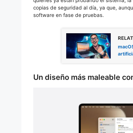
quienes ya están probando el sistema, l
copias de seguridad al día, ya que, aunqu
software en fase de pruebas.
RELAT
macOS 
artifi
Un diseño más maleable con