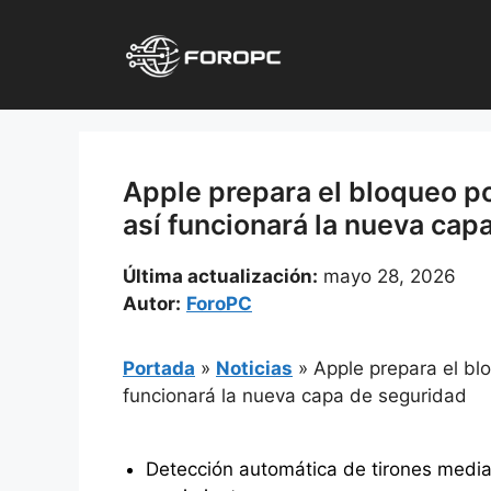
Saltar
al
contenido
Apple prepara el bloqueo po
así funcionará la nueva cap
Última actualización:
mayo 28, 2026
Autor:
ForoPC
Portada
»
Noticias
»
Apple prepara el bl
funcionará la nueva capa de seguridad
Detección automática de tirones media