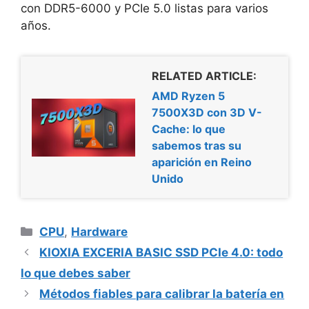
con DDR5-6000 y PCIe 5.0 listas para varios
años.
RELATED ARTICLE:
AMD Ryzen 5
7500X3D con 3D V-
Cache: lo que
sabemos tras su
aparición en Reino
Unido
Categorías
CPU
,
Hardware
KIOXIA EXCERIA BASIC SSD PCIe 4.0: todo
lo que debes saber
Métodos fiables para calibrar la batería en