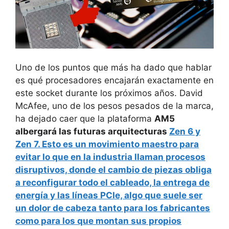
Uno de los puntos que más ha dado que hablar
es qué procesadores encajarán exactamente en
este socket durante los próximos años. David
McAfee, uno de los pesos pesados de la marca,
ha dejado caer que la plataforma
AM5
albergará las futuras arquitecturas
Zen 6 y
Zen 7
. Esto es un movimiento maestro para
evitar lo que en la industria llaman procesos
disruptivos, donde el cambio de piezas obliga
a reconfigurar todo el cableado, la entrega de
energía y las líneas PCIe, algo que suele ser
un dolor de cabeza tanto para los fabricantes
como para los que montan sus propios