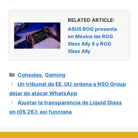
RELATED ARTICLE:
ASUS ROG presenta
en México las ROG
Xbox Ally X y ROG
Xbox Ally
Categorías
Consolas
,
Gaming
Un tribunal de EE. UU. ordena a NSO Group
dejar de atacar WhatsApp
Ajustar la transparencia de Liquid Glass
en iOS 26.1: así funciona