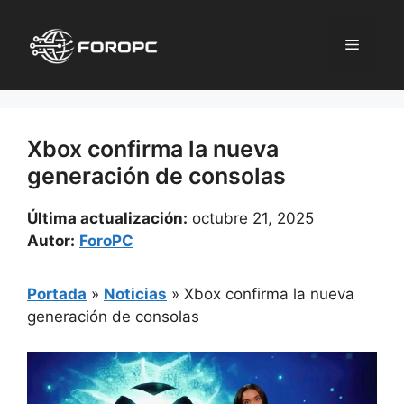
Saltar
al
Menú
contenido
Xbox confirma la nueva
generación de consolas
Última actualización:
octubre 21, 2025
Autor:
ForoPC
Portada
»
Noticias
»
Xbox confirma la nueva
generación de consolas