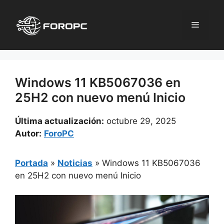
Saltar
al
Menú
contenido
Windows 11 KB5067036 en
25H2 con nuevo menú Inicio
Última actualización:
octubre 29, 2025
Autor:
ForoPC
Portada
»
Noticias
»
Windows 11 KB5067036
en 25H2 con nuevo menú Inicio