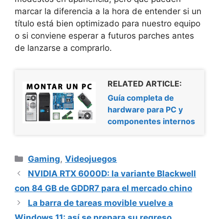
marcar la diferencia a la hora de entender si un
título está bien optimizado para nuestro equipo
o si conviene esperar a futuros parches antes
de lanzarse a comprarlo.
RELATED ARTICLE:
Guía completa de
hardware para PC y
componentes internos
Categorías
Gaming
,
Videojuegos
NVIDIA RTX 6000D: la variante Blackwell
con 84 GB de GDDR7 para el mercado chino
La barra de tareas movible vuelve a
Windows 11: así se prepara su regreso