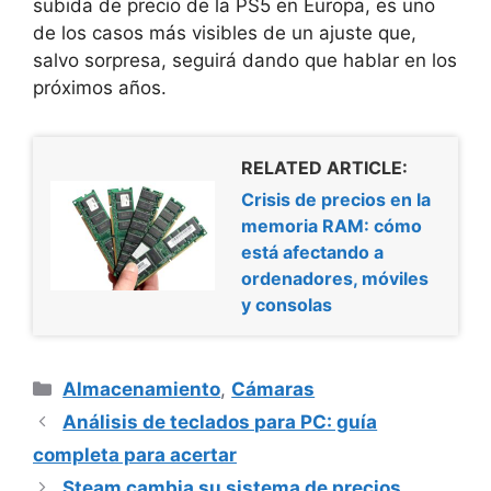
subida de precio de la PS5 en Europa, es uno
de los casos más visibles de un ajuste que,
salvo sorpresa, seguirá dando que hablar en los
próximos años.
RELATED ARTICLE:
Crisis de precios en la
memoria RAM: cómo
está afectando a
ordenadores, móviles
y consolas
Categorías
Almacenamiento
,
Cámaras
Análisis de teclados para PC: guía
completa para acertar
Steam cambia su sistema de precios