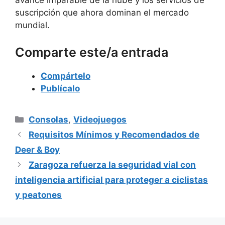
avance imparable de la nube y los servicios de
suscripción que ahora dominan el mercado
mundial.
Comparte este/a entrada
Compártelo
Publícalo
Categorías
Consolas
,
Videojuegos
Requisitos Mínimos y Recomendados de
Deer & Boy
Zaragoza refuerza la seguridad vial con
inteligencia artificial para proteger a ciclistas
y peatones