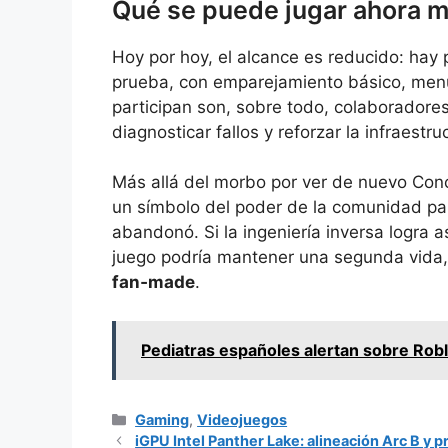
Qué se puede jugar ahora 
Hoy por hoy, el alcance es reducido: hay
prueba, con emparejamiento básico, menú
participan son, sobre todo, colaboradore
diagnosticar fallos y reforzar la infraestr
Más allá del morbo por ver de nuevo Conc
un símbolo del poder de la comunidad p
abandonó. Si la ingeniería inversa logra a
juego podría mantener una segunda vida, d
fan‑made
.
Pediatras españoles alertan sobre Robl
Categorías
Gaming
,
Videojuegos
iGPU Intel Panther Lake: alineación Arc B y p