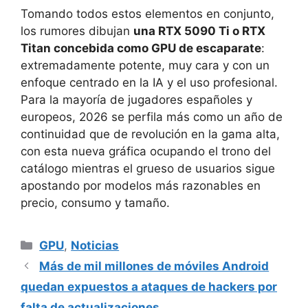
Tomando todos estos elementos en conjunto,
los rumores dibujan
una RTX 5090 Ti o RTX
Titan concebida como GPU de escaparate
:
extremadamente potente, muy cara y con un
enfoque centrado en la IA y el uso profesional.
Para la mayoría de jugadores españoles y
europeos, 2026 se perfila más como un año de
continuidad que de revolución en la gama alta,
con esta nueva gráfica ocupando el trono del
catálogo mientras el grueso de usuarios sigue
apostando por modelos más razonables en
precio, consumo y tamaño.
Categorías
GPU
,
Noticias
Más de mil millones de móviles Android
quedan expuestos a ataques de hackers por
falta de actualizaciones